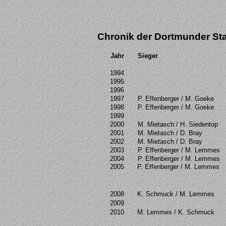
Chronik der Dortmunder St
Jahr
Sieger
1994
1995
1996
1997
P.
Effenberger
/ M.
Goeke
1998
P.
Effenberger
/ M.
Goeke
1999
2000
M. Mietasch / H.
Siedentop
2001
M. Mietasch / D.
Bray
2002
M. Mietasch / D.
Bray
2003
P.
Effenberger
/ M.
Lemmes
2004
P.
Effenberger
/ M.
Lemmes
2005
P.
Effenberger
/ M.
Lemmes
2008
K. Schmuck / M.
Lemmes
2009
2010
M.
Lemmes
/ K. Schmuck