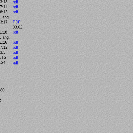
3:18
pdf
7:11
pdf
8:13
pdf
. ang.
3:17
PDF
03.02.
1:18
pdf
. ang.
1:16
pdf
7:12
pdf
3:3
pdf
n.TG
pdf
:24
pdf
180
2