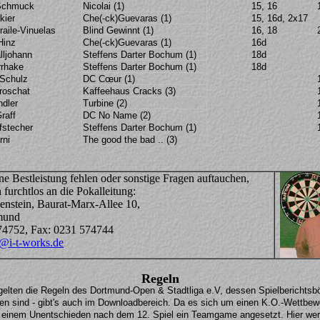
Schmuck
Nicolai (1)
15, 16
kier
Che(-ck)Guevaras (1)
15, 16d, 2x17
raile-Vinuelas
Blind Gewinnt (1)
16, 18
Hinz
Che(-ck)Guevaras (1)
16d
lljohann
Steffens Darter Bochum (1)
18d
rrhake
Steffens Darter Bochum (1)
18d
 Schulz
DC Cœur (1)
roschat
Kaffeehaus Cracks (3)
ndler
Turbine (2)
raff
DC No Name (2)
fstecher
Steffens Darter Bochum (1)
rni
The good the bad .. (3)
eine Bestleistung fehlen oder sonstige Fragen auftauchen,
furchtlos an die Pokalleitung:
enstein, Baurat-Marx-Allee 10,
mund
574752, Fax: 0231 574744
@i-t-works.de
Regeln
gelten die Regeln des Dortmund-Open & Stadtliga e.V, dessen Spielberichtsb
n sind - gibt's auch im Downloadbereich. Da es sich um einen K.O.-Wettbew
i einem Unentschieden nach dem 12. Spiel ein Teamgame angesetzt. Hier wer