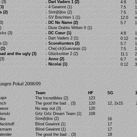
 (3)
Dart Vaders 1 (2)
-
4:8
1
(3)
4 Gewinnt (1)
-
7:5
1
s (2)
Sinn(b)los (2)
-
7:5
1
SV Brechten 1 (1)
-
12:0
n
3)
DC No Name (2)
-
5:7
1
)
Dixie Drahts Witten II (1)
-
cks (3)
DC Cœur (1)
-
4:8
1
Dart Vaders 2 (1)
-
0:12
n
 (2)
Scorehunters (2)
-
5:7
1
(1)
Che(-ck)Guevaras (1)
-
7:5
1
ad and the ugly (3)
Glücksritter 2 (2)
-
11:1
2
(3)
Anno (2)
-
6:7
Nicolai (1)
-
0:12
3
tungen
Pokal 2008/09
Team
HF
SG
ajor
The Incredibles (2)
123
nch
The good the bad .. (3)
120
12, 2x15
reese
No way out (3)
120
lonski
Grtz Grtz Dream Team (1)
108
Sinn(b)los (2)
lke
16
eckhoff
Blind Gewinnt (1)
17
dsmann
Blind Gewinnt (1)
17
alender
The good the bad .. (3)
18