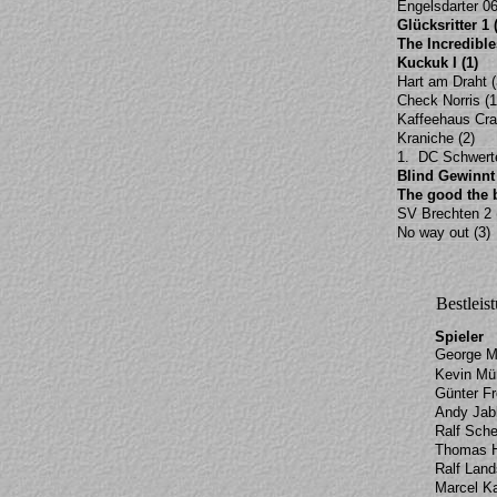
Engelsdarter 06
Glücksritter 1 
The Incredible
Kuckuk I (1)
Hart am Draht (
Check Norris (1
Kaffeehaus Cra
Kraniche (2)
1. DC Schwerte
Blind Gewinnt 
The good the b
SV Brechten 2 
No way out (3)
Bestleis
Spieler
George M
Kevin Mü
Günter F
Andy Jab
Ralf Sche
Thomas H
Ralf Lan
Marcel K