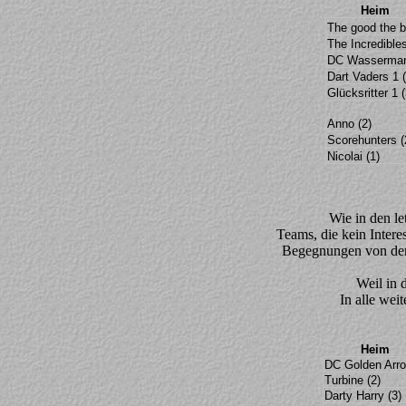
Heim
The good the b
The Incredibles
DC Wasserman
Dart Vaders 1 (
Glücksritter 1 (
Anno (2)
Scorehunters (
Nicolai (1)
Wie in den le
Teams, die kein Intere
Begegnungen von den
Weil in 
In alle wei
Heim
DC Golden Arro
Turbine (2)
Darty Harry (3)