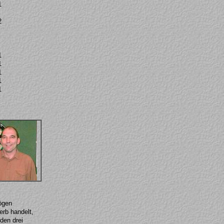
1
2
1
1
1
1
1
ögen
erb handelt,
den drei