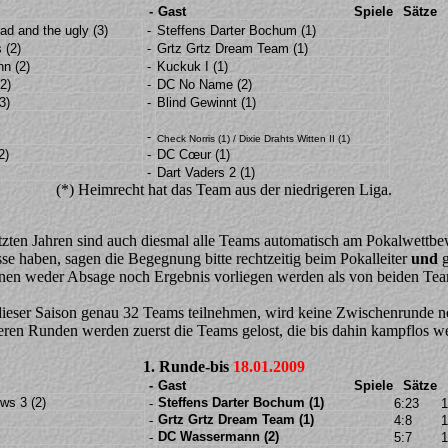
-
Gast
Spiele
Sätze
ad and the ugly (3)
-
Steffens Darter Bochum (1)
 (2)
-
Grtz Grtz Dream Team (1)
n (2)
-
Kuckuk I (1)
2)
-
DC No Name (2)
3)
-
Blind Gewinnt (1)
-
Check Norris (1) / Dixie Drahts Witten II (1)
2)
-
DC Cœur (1)
-
Dart Vaders 2 (1)
(*) Heimrecht hat das Team aus der niedrigeren Liga.
tzten Jahren sind auch diesmal alle Teams automatisch am Pokalwettbew
sse haben, sagen die Begegnung bitte rechtzeitig beim Pokalleiter
und
g
en weder Absage noch Ergebnis vorliegen werden als von beiden Team
dieser Saison genau 32 Teams teilnehmen, wird keine Zwischenrunde nö
teren Runden werden zuerst die Teams gelost, die bis dahin kampflos w
1.
Runde-bis
18.01.2009
-
Gast
Spiele
Sätze
ws 3 (2)
Steffens Darter Bochum (1)
-
6:23
1
Grtz Grtz Dream Team (1)
-
4:8
1
DC Wassermann (2)
-
5:7
1