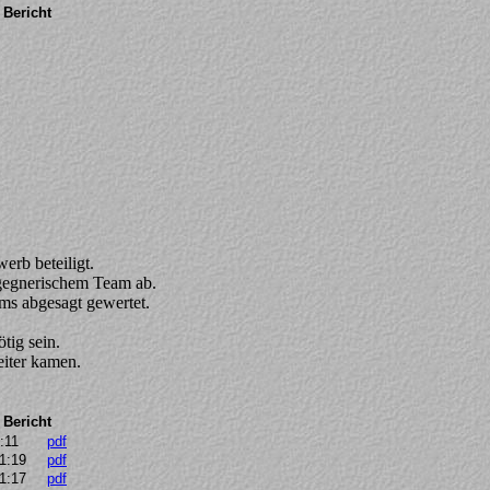
Bericht
erb beteiligt.
egnerischem Team ab.
s abgesagt gewertet.
tig sein.
eiter kamen.
Bericht
:11
pdf
1:19
pdf
1:17
pdf