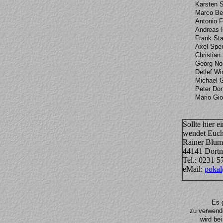
Karsten 
Marco Be
Antonio F
Andreas 
Frank Sta
Axel Spe
Christian
Georg No
Detlef Wi
Michael G
Peter Dor
Mario Gio
Sollte hier 
wendet Euch 
Rainer Blum
44141 Dort
Tel.: 0231 
eMail:
pokal
Es 
zu verwende
wird be