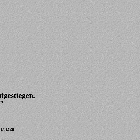
fgestiegen.
h"
1373220